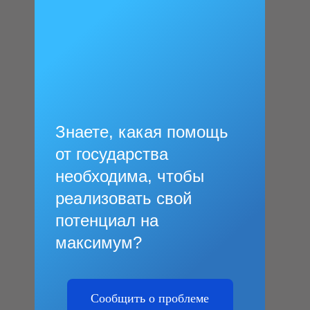
Знаете, какая помощь
от государства
необходима, чтобы
реализовать свой
потенциал на
максимум?
Сообщить о проблеме