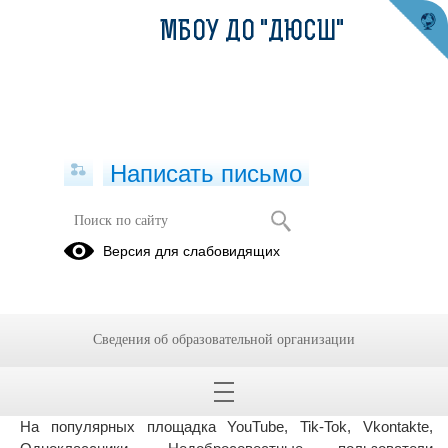
МБОУ ДО "ДЮСШ"
Написать письмо
#дети вне политики#защитим
Версия для слабовидящих
детство
22.01.2021
Уважаемые родители!
Сведения об образовательной организации
В настоящее время зафиксирована массовая рассылка
среди детей в возрасте от 12 до 17 лет с призывом выйти
на митинги.
На популярных площадка YouTube, Tik-Tok, Vkontakte,